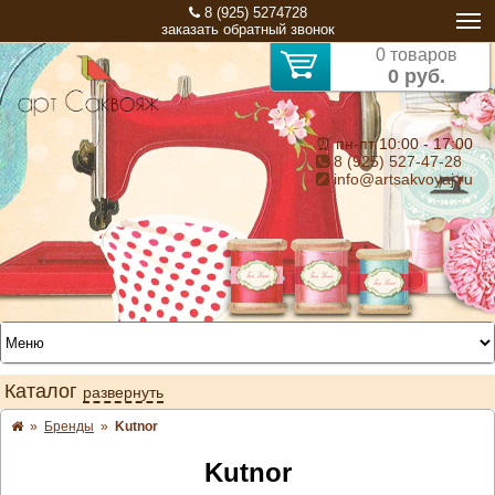
8 (925) 5274728
заказать обратный звонок
0 товаров
0 руб.
⏰ пн-пт 10:00 - 17:00
8 (925) 527-47-28
info@artsakvoyaj.ru
Каталог
развернуть
»
Бренды
»
Kutnor
Kutnor