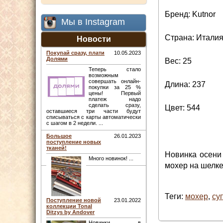
Бренд: Kutnor
Мы в Instagram
Страна: Итали
Новости
Покупай сразу, плати
10.05.2023
Долями
Вес: 25
Теперь стало
возможным
совершать онлайн-
Длина: 237
покупки за 25 %
цены! Первый
платеж надо
сделать сразу,
Цвет: 544
оставшиеся три части будут
списываться с карты автоматически
с шагом в 2 недели. ...
Большое
26.01.2023
поступление новых
тканей!
Новинка осени 
Много новинок! ...
мохер на шелке
Теги:
мохер
,
су
Поступление новой
23.01.2022
коллекции Tonal
Ditzys by Andover
Новинки в