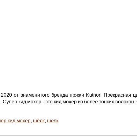
я
2020 от знаменитого бренда пряжи Kutnor! Прекрасная цв
. Супер кид мохер - это кид мохер из более тонких волокон.
пер кид мохер
,
шёлк
,
шелк