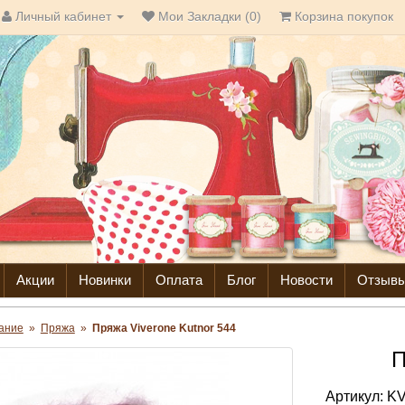
Личный кабинет
Мои Закладки (0)
Корзина покупок
Акции
Новинки
Оплата
Блог
Новости
Отзыв
ание
»
Пряжа
»
Пряжа Viverone Kutnor 544
П
Артикул:
KV