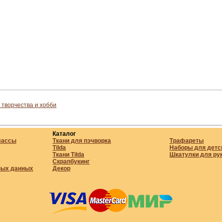
 творчества и хобби
Каталог
лассы
Ткани для пэчворка
Трафареты
Tilda
Наборы для детс
Ткани Tilda
Шкатулки для ру
Скрапбукинг
ных данных
Декор