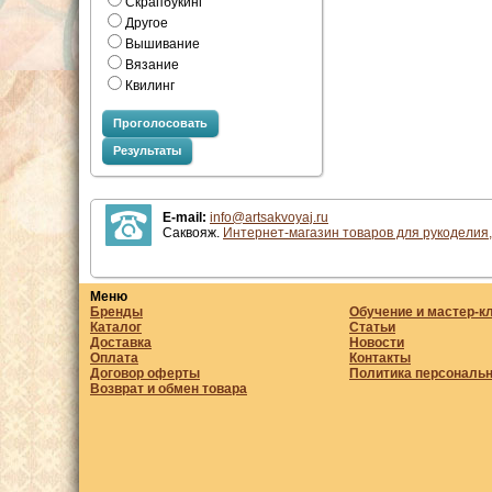
Скрапбукинг
Другое
Вышивание
Вязание
Квилинг
Проголосовать
Результаты
E-mail:
info@artsakvoyaj.ru
Саквояж.
Интернет-магазин товаров для рукоделия,
Меню
Бренды
Обучение и мастер-к
Каталог
Статьи
Доставка
Новости
Оплата
Контакты
Договор оферты
Политика персональ
Возврат и обмен товара