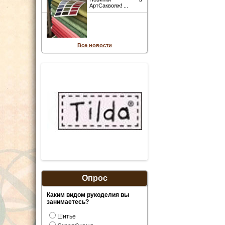
АртСаквояж! ...
Все новости
Опрос
Каким видом рукоделия вы
занимаетесь?
Шитье