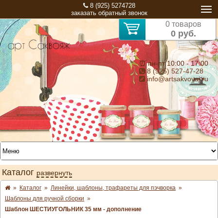
8 (925) 5274728
заказать обратный звонок
0 товаров
0 руб.
⏰ пн-пт 10:00 - 17:00
8 (925) 527-47-28
info@artsakvoyaj.ru
Каталог
развернуть
»
Каталог
»
Линейки, шаблоны, трафареты для пэчворка
»
Шаблоны для ручной сборки
»
Шаблон ШЕСТИУГОЛЬНИК 35 мм - дополнение