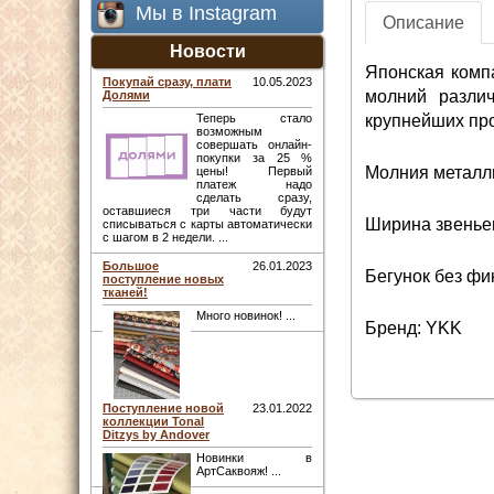
Мы в Instagram
Описание
Новости
Японская комп
Покупай сразу, плати
10.05.2023
молний различ
Долями
крупнейших про
Теперь стало
возможным
совершать онлайн-
покупки за 25 %
Молния металли
цены! Первый
платеж надо
сделать сразу,
оставшиеся три части будут
Ширина звеньев
списываться с карты автоматически
с шагом в 2 недели. ...
Большое
26.01.2023
Бегунок без фи
поступление новых
тканей!
Много новинок! ...
Бренд: YKK
Поступление новой
23.01.2022
коллекции Tonal
Ditzys by Andover
Новинки в
АртСаквояж! ...