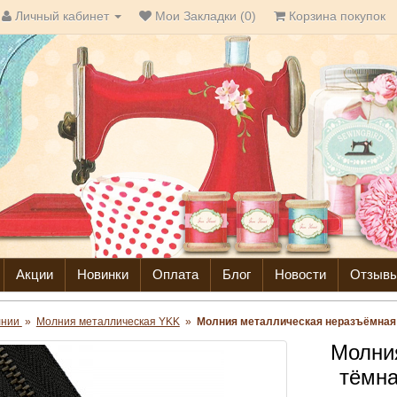
Личный кабинет
Мои Закладки (0)
Корзина покупок
Акции
Новинки
Оплата
Блог
Новости
Отзыв
лнии
»
Молния металлическая YKK
»
Молния металлическая неразъёмная т
Молни
тёмна