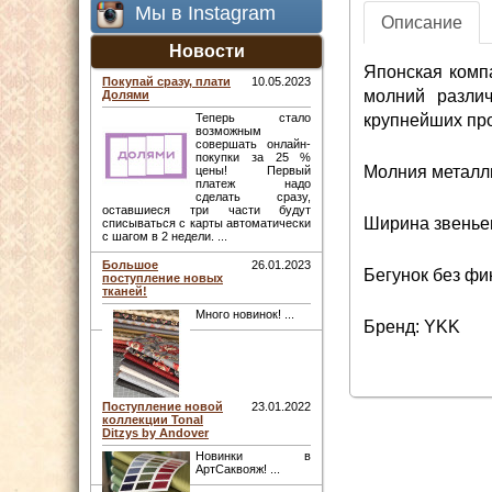
Мы в Instagram
Описание
Новости
Японская комп
Покупай сразу, плати
10.05.2023
молний различ
Долями
крупнейших про
Теперь стало
возможным
совершать онлайн-
покупки за 25 %
Молния металли
цены! Первый
платеж надо
сделать сразу,
оставшиеся три части будут
Ширина звеньев
списываться с карты автоматически
с шагом в 2 недели. ...
Большое
26.01.2023
Бегунок без фи
поступление новых
тканей!
Много новинок! ...
Бренд: YKK
Поступление новой
23.01.2022
коллекции Tonal
Ditzys by Andover
Новинки в
АртСаквояж! ...