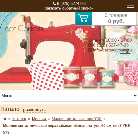
8 (925) 5274728
заказать обратный звонок
0 товаров
0 руб.
⏰ пн-пт 10:00 - 17:00
8 (925) 527-47-28
info@artsakvoyaj.ru
Каталог
развернуть
»
Каталог
»
Молнии
»
Молния металлическая YKK
»
Молния металлическая неразъёмная тёмная латунь 60 см тип 3 YKK
579