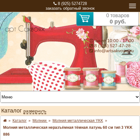
8 (925) 5274728
заказать обратный звонок
0 товаров
0 руб.
⏰ пн-пт 10:00 - 17:00
8 (925) 527-47-28
info@artsakvoyaj.ru
Каталог
развернуть
»
Каталог
»
Молнии
»
Молния металлическая YKK
»
Молния металлическая неразъёмная тёмная латунь 60 см тип 3 YKK
886