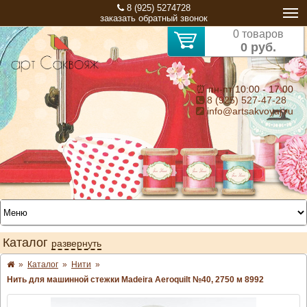
8 (925) 5274728
заказать обратный звонок
0 товаров
0 руб.
⏰ пн-пт 10:00 - 17:00
8 (925) 527-47-28
info@artsakvoyaj.ru
Каталог
развернуть
»
Каталог
»
Нити
»
Нить для машинной стежки Madeira Aeroquilt №40, 2750 м 8992