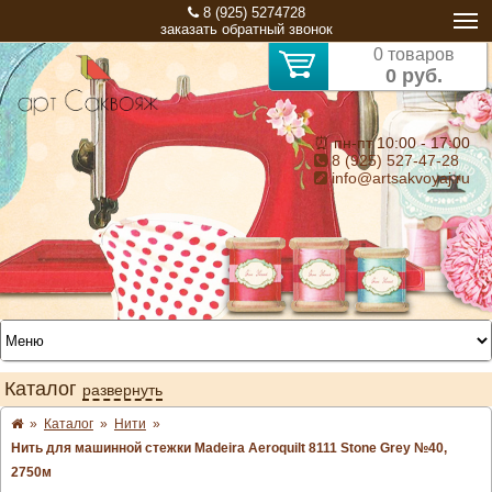
8 (925) 5274728
заказать обратный звонок
0 товаров
0 руб.
⏰ пн-пт 10:00 - 17:00
8 (925) 527-47-28
info@artsakvoyaj.ru
Каталог
развернуть
»
Каталог
»
Нити
»
Нить для машинной стежки Madeira Aeroquilt 8111 Stone Grey №40,
2750м