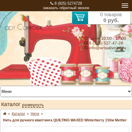
8 (925) 5274728
заказать обратный звонок
0 товаров
0 руб.
⏰ пн-пт 10:00 - 17:00
8 (925) 527-47-28
info@artsakvoyaj.ru
Каталог
развернуть
»
Каталог
»
Нити
»
Нить для ручного квилтинга QUILTING WAXED Winterberry 150м Mettler