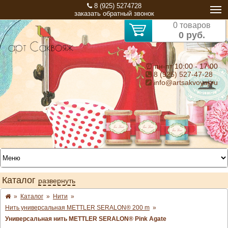
8 (925) 5274728
заказать обратный звонок
0 товаров
0 руб.
⏰ пн-пт 10:00 - 17:00
8 (925) 527-47-28
info@artsakvoyaj.ru
Каталог
развернуть
»
Каталог
»
Нити
»
Нить универсальная METTLER SERALON® 200 m
»
Универсальная нить METTLER SERALON® Pink Agate