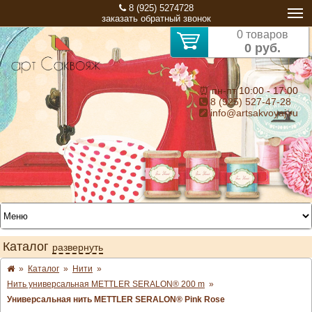
8 (925) 5274728
заказать обратный звонок
0 товаров
0 руб.
⏰ пн-пт 10:00 - 17:00
8 (925) 527-47-28
info@artsakvoyaj.ru
Каталог
развернуть
»
Каталог
»
Нити
»
Нить универсальная METTLER SERALON® 200 m
»
Универсальная нить METTLER SERALON® Pink Rose