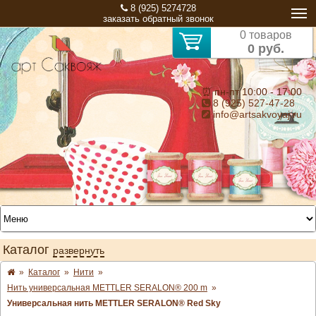
8 (925) 5274728
заказать обратный звонок
0 товаров
0 руб.
⏰ пн-пт 10:00 - 17:00
8 (925) 527-47-28
info@artsakvoyaj.ru
Каталог
развернуть
»
Каталог
»
Нити
»
Нить универсальная METTLER SERALON® 200 m
»
Универсальная нить METTLER SERALON® Red Sky