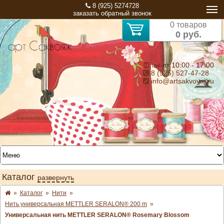
8 (925) 5274728
заказать обратный звонок
0 товаров
0 руб.
⏰ пн-пт 10:00 - 17:00
8 (925) 527-47-28
info@artsakvoyaj.ru
Каталог
развернуть
»
Каталог
»
Нити
»
Нить универсальная METTLER SERALON® 200 m
»
Универсальная нить METTLER SERALON® Rosemary Blossom