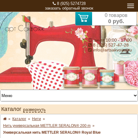
8 (925) 5274728
заказать обратный звонок
0 товаров
0 руб.
⏰ пн-пт 10:00 - 17:00
8 (925) 527-47-28
info@artsakvoyaj.ru
Каталог
развернуть
»
Каталог
»
Нити
»
Нить универсальная METTLER SERALON® 200 m
»
Универсальная нить METTLER SERALON® Royal Blue