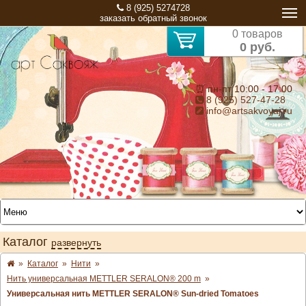
8 (925) 5274728
заказать обратный звонок
0 товаров
0 руб.
⏰ пн-пт 10:00 - 17:00
8 (925) 527-47-28
info@artsakvoyaj.ru
Каталог
развернуть
»
Каталог
»
Нити
»
Нить универсальная METTLER SERALON® 200 m
»
Универсальная нить METTLER SERALON® Sun-dried Tomatoes