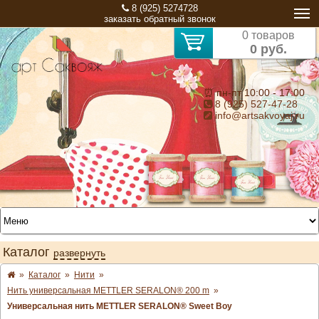
8 (925) 5274728
заказать обратный звонок
0 товаров
0 руб.
⏰ пн-пт 10:00 - 17:00
8 (925) 527-47-28
info@artsakvoyaj.ru
Каталог
развернуть
»
Каталог
»
Нити
»
Нить универсальная METTLER SERALON® 200 m
»
Универсальная нить METTLER SERALON® Sweet Boy