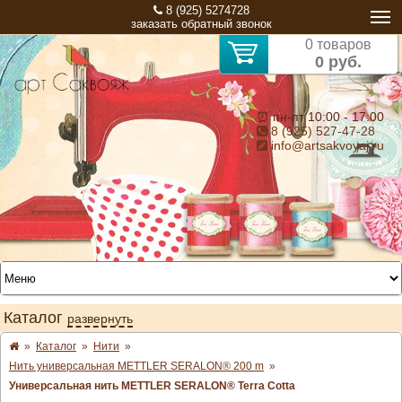
8 (925) 5274728
заказать обратный звонок
0 товаров
0 руб.
⏰ пн-пт 10:00 - 17:00
8 (925) 527-47-28
info@artsakvoyaj.ru
Каталог
развернуть
»
Каталог
»
Нити
»
Нить универсальная METTLER SERALON® 200 m
»
Универсальная нить METTLER SERALON® Terra Cotta