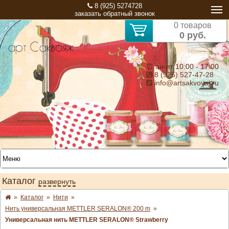
8 (925) 5274728
заказать обратный звонок
0 товаров
0 руб.
⏰ пн-пт 10:00 - 17:00
8 (925) 527-47-28
info@artsakvoyaj.ru
Каталог
развернуть
»
Каталог
»
Нити
»
Нить универсальная METTLER SERALON® 200 m
»
Универсальная нить METTLER SERALON® Strawberry