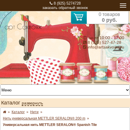
8 (925) 5274728
заказать обратный звонок
0 товаров
0 руб.
⏰ пн-пт 10:00 - 17:00
8 (925) 527-47-28
info@artsakvoyaj.ru
Каталог
развернуть
»
Каталог
»
Нити
»
Нить универсальная METTLER SERALON® 200 m
»
Универсальная нить METTLER SERALON® Spanish Tile