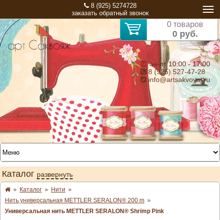
8 (925) 5274728
заказать обратный звонок
0 товаров
0 руб.
⏰ пн-пт 10:00 - 17:00
8 (925) 527-47-28
info@artsakvoyaj.ru
Каталог
развернуть
»
Каталог
»
Нити
»
Нить универсальная METTLER SERALON® 200 m
»
Универсальная нить METTLER SERALON® Shrimp Pink