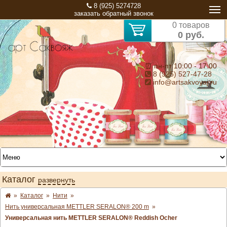
8 (925) 5274728
заказать обратный звонок
0 товаров
0 руб.
⏰ пн-пт 10:00 - 17:00
8 (925) 527-47-28
info@artsakvoyaj.ru
Каталог
развернуть
»
Каталог
»
Нити
»
Нить универсальная METTLER SERALON® 200 m
»
Универсальная нить METTLER SERALON® Reddish Ocher