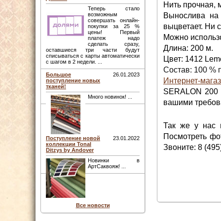
Нить прочная, 
Теперь стало
Вынослива на 
возможным
совершать онлайн-
выцветает. Ни с
покупки за 25 %
цены! Первый
Можно использо
платеж надо
сделать сразу,
Длина: 200 м.
оставшиеся три части будут
списываться с карты автоматически
Цвет:
1412 Lemo
с шагом в 2 недели. ...
Состав: 100 % 
Большое
26.01.2023
Интернет-магаз
поступление новых
тканей!
SERALON 200 м.
Много новинок! ...
вашими требова
Так же у нас
Посмотреть фот
Поступление новой
23.01.2022
коллекции Tonal
Звоните: 8 (495
Ditzys by Andover
Новинки в
АртСаквояж! ...
Все новости