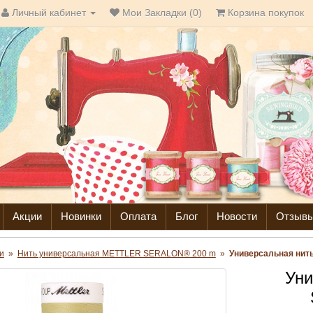
Личный кабинет
Мои Закладки (0)
Корзина покупок
Акции
Новинки
Оплата
Блог
Новости
Отзыв
и
»
Нить универсальная METTLER SERALON® 200 m
»
Универсальная нит
Уни