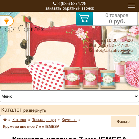
8 (925) 5274728
заказать обратный звонок
0 товаров
0 руб.
⏰ пн-пт 10:00 - 17:00
8 (925) 527-47-28
info@artsakvoyaj.ru
Каталог
развернуть
»
Каталог
»
Тесьма, шнур
»
Кружево
»
Фильтр
Кружево цветное 7 мм IEMESA