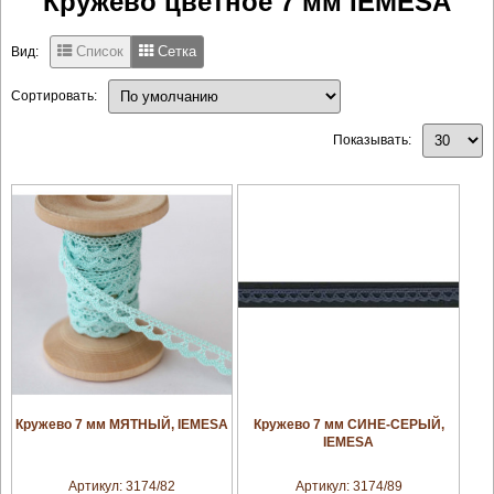
Кружево цветное 7 мм IEMESA
Список
Сетка
Вид:
Сортировать:
Показывать:
увеличить
увеличить
Кружево 7 мм МЯТНЫЙ, IEMESA
Кружево 7 мм СИНЕ-СЕРЫЙ,
IEMESA
Артикул:
3174/82
Артикул:
3174/89