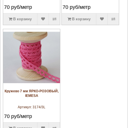
70
руб/метр
70
руб/метр
В корзину
В корзину
увеличить
Кружево 7 мм ЯРКО-РОЗОВЫЙ,
IEMESA
Артикул:
3174/3L
70
руб/метр