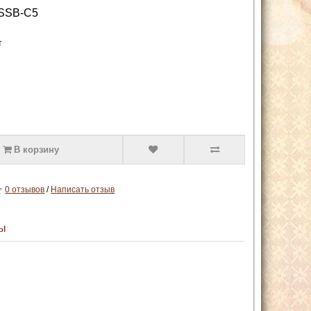
SSB-C5
т
В корзину
0 отзывов
/
Написать отзыв
ы