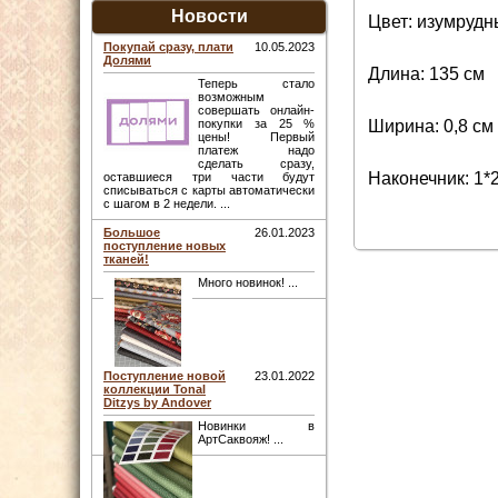
Новости
Цвет: изумруд
Покупай сразу, плати
10.05.2023
Долями
Длина: 135 см
Теперь стало
возможным
совершать онлайн-
Ширина: 0,8 см
покупки за 25 %
цены! Первый
платеж надо
сделать сразу,
Наконечник: 1*
оставшиеся три части будут
списываться с карты автоматически
с шагом в 2 недели. ...
Большое
26.01.2023
поступление новых
тканей!
Много новинок! ...
Поступление новой
23.01.2022
коллекции Tonal
Ditzys by Andover
Новинки в
АртСаквояж! ...