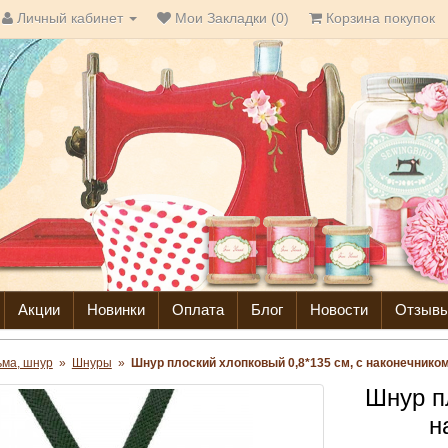
Личный кабинет
Мои Закладки (0)
Корзина покупок
Акции
Новинки
Оплата
Блог
Новости
Отзыв
ьма, шнур
»
Шнуры
»
Шнур плоский хлопковый 0,8*135 см, с наконечнико
Шнур п
н