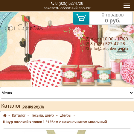
8 (925) 5274728
заказать обратный звонок
0 товаров
0 руб.
⏰ пн-пт 10:00 - 17:00
8 (925) 527-47-28
info@artsakvoyaj.ru
Каталог
развернуть
»
Каталог
»
Тесьма, шнур
»
Шнуры
»
Шнур плоский хлопок 1 *135см с наконечником молочный