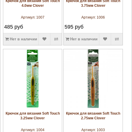
Крючок для вязания Soft Touch
Крючок для вязания Soft Touch
4.0мм Clover
3.75мм Clover
Артикул:
1007
Артикул:
1006
485
руб
595
руб
Нет в наличии
Нет в наличии
увеличить
увеличить
Крючок для вязания Soft Touch
Крючок для вязания Soft Touch
3.25мм Clover
2.75мм Clover
Артикул:
1004
Артикул:
1003