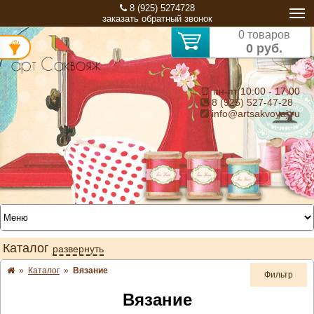
8 (925) 5274728
заказать обратный звонок
0 товаров
0 руб.
⏰ пн-пт 10:00 - 17:00
8 (925) 527-47-28
info@artsakvoyaj.ru
Каталог
развернуть
»
Каталог
»
Вязание
Фильтр
Вязание