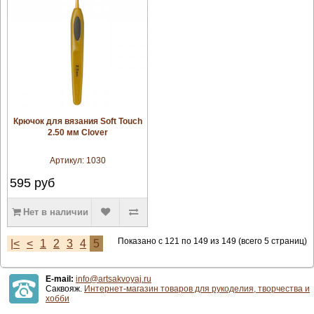
увеличить
Крючок для вязания Soft Touch
2.50 мм Clover
Артикул:
1030
595
руб
Нет в наличии
Показано с 121 по 149 из 149 (всего 5 страниц)
|<
<
1
2
3
4
5
E-mail:
info@artsakvoyaj.ru
Саквояж.
Интернет-магазин товаров для рукоделия, творчества и
хобби