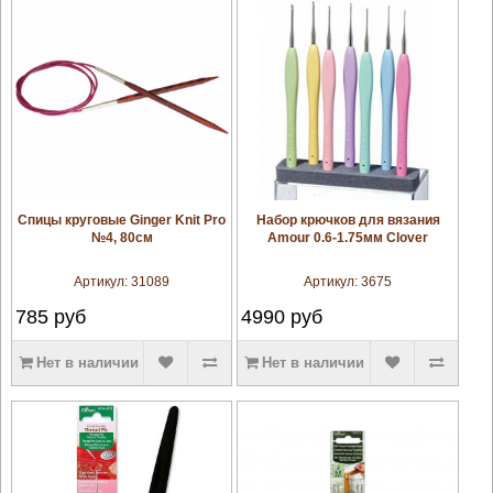
увеличить
увеличить
Спицы круговые Ginger Knit Pro
Набор крючков для вязания
№4, 80см
Amour 0.6-1.75мм Clover
Артикул:
31089
Артикул:
3675
785
руб
4990
руб
Нет в наличии
Нет в наличии