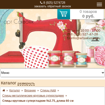
8 (925) 5274728
заказать обратный звонок
0 товаров
0 руб.
⏰ пн-пт 10:00 - 17:00
8 (925) 527-47-28
info@artsakvoyaj.ru
Каталог
развернуть
»
Каталог
»
Вязание
»
Спицы Addi
»
Спицы металлические круговые супергладкие
»
Спицы круговые супергладкие №2.75, длина 60 см