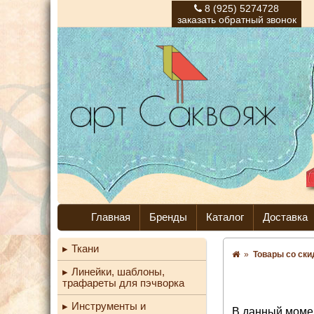
8 (925) 5274728
заказать обратный звонок
Главная
Бренды
Каталог
Доставка
Ткани
»
Товары со ски
Линейки, шаблоны,
трафареты для пэчворка
Инструменты и
В данный момен