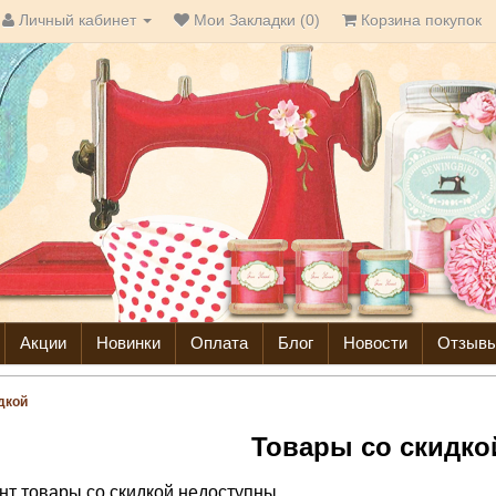
Личный кабинет
Мои Закладки (0)
Корзина покупок
Акции
Новинки
Оплата
Блог
Новости
Отзыв
дкой
Товары со скидко
т товары со скидкой недоступны