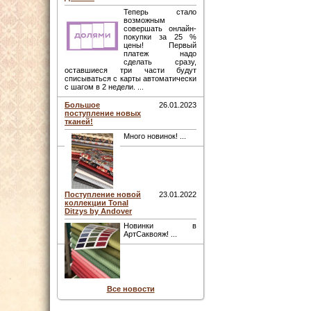
Теперь стало
возможным
совершать онлайн-
покупки за 25 %
цены! Первый
платеж надо
сделать сразу,
оставшиеся три части будут
списываться с карты автоматически
с шагом в 2 недели. ...
Большое
26.01.2023
поступление новых
тканей!
Много новинок! ...
Поступление новой
23.01.2022
коллекции Tonal
Ditzys by Andover
Новинки в
АртСаквояж! ...
Все новости