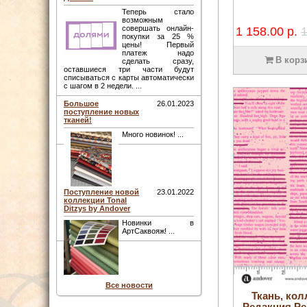
Теперь стало
возможным
совершать онлайн-
1 158.00 р.
1
покупки за 25 %
цены! Первый
платеж надо
В корз
сделать сразу,
оставшиеся три части будут
списываться с карты автоматически
с шагом в 2 недели. ...
Большое
26.01.2023
поступление новых
тканей!
Много новинок! ...
Поступление новой
23.01.2022
коллекции Tonal
Ditzys by Andover
Новинки в
АртСаквояж! ...
Все новости
Ткань, кол
Редакция Ре