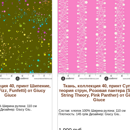
кция 40, принт Шипение,
Ткань, коллекция 40, принт Су
izz, Funfetti) от Giucy
теория струн, Розовая пантера (
Giuce
String Theory, Pink Panther) от G
Giuce
% Ширина рулона: 110 см
 Дизайнер: Giucy Giu..
Состав: хлопок 100% Ширина рулона: 110 см
Плотность: 145 гр/м Дизайнер: Giucy Giu..