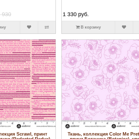
 930
1 330
руб.
ину
В корзину
лекция Scrawl, принт
Ткань, коллекция Color Me Pret
дукс (Redacted Redux),
принт Ботаника (Botanica), цв