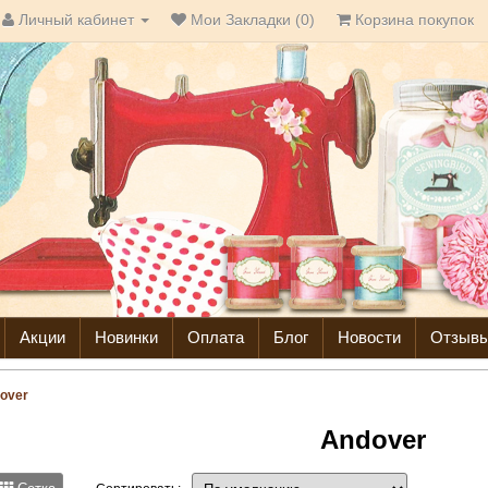
Личный кабинет
Мои Закладки (0)
Корзина покупок
Акции
Новинки
Оплата
Блог
Новости
Отзыв
over
Andover