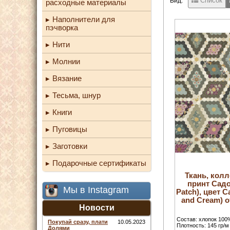
Список
Вид:
расходные материалы
Наполнители для
пэчворка
Нити
Молнии
Вязание
Тесьма, шнур
Книги
Пуговицы
Заготовки
Подарочные сертификаты
Ткань, колл
принт Садо
Мы в Instagram
Patch), цвет 
and Cream) о
Новости
Состав: хлопок 100
Покупай сразу, плати
10.05.2023
Плотность: 145 гр/м 
Долями