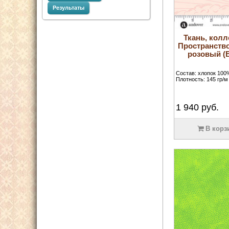
Результаты
Ткань, колл
Пространство
розовый (B
Состав: хлопок 100
Плотность: 145 гр/м 
1 940
руб.
В корз