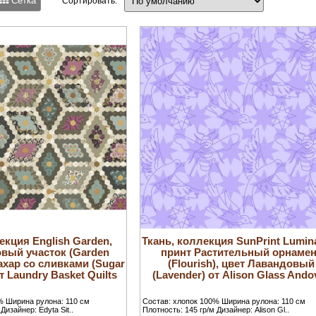
Сетка
Сортировать:
екция English Garden,
Ткань, коллекция SunPrint Lumin
вый участок (Garden
принт Растительный орнамен
Сахар со сливками (Sugar
(Flourish), цвет Лавандовый
т Laundry Basket Quilts
(Lavender) от Alison Glass Ando
% Ширина рулона: 110 см
Состав: хлопок 100% Ширина рулона: 110 см
Дизайнер: Edyta Sit..
Плотность: 145 гр/м Дизайнер: Alison Gl..