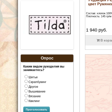
цвет Румянец
Состав: хлопок 100
Плотность: 145 гр/м
1 940
руб.
В корз
Опрос
Каким видом рукоделия вы
занимаетесь?
Шитье
Скрапбукинг
Другое
Вышивание
Вязание
Квилинг
Проголосовать