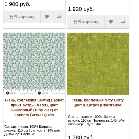
1 900
руб.
1 920
руб.
В корзину
В корзину
Ткань, коллекция Sewing Basket,
Ткань, коллекция Nitty Gritty,
принт Астры (Aster), цвет
цвет Шартрез (Chartreuse)
Бирюзовый (Turquoise) от
Laundry Basket Quilts
Состав: хлопок 100% Ширина
рулона: 110 см Плотность: 145 гр/м
Дизайнер: Edyta Sitar ..
Состав: хлопок 100% Ширина
рулона: 110 см Плотность: 145 гр/м
Дизайнер: Edyta Sit..
1 780
руб.