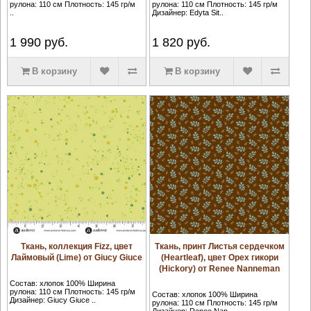
рулона: 110 см Плотность: 145 гр/м
рулона: 110 см Плотность: 145 гр/м
..
Дизайнер: Edyta Sit..
1 990
руб.
1 820
руб.
В корзину
В корзину
Ткань, коллекция Fizz, цвет
Ткань, принт Листья сердечком
Лаймовый (Lime) от Giucy Giuce
(Heartleaf), цвет Орех гикори
(Hickory) от Renee Nanneman
Состав: хлопок 100% Ширина
рулона: 110 см Плотность: 145 гр/м
Состав: хлопок 100% Ширина
Дизайнер: Giucy Giuce ..
рулона: 110 см Плотность: 145 гр/м
Дизайнер: Renee Nan..