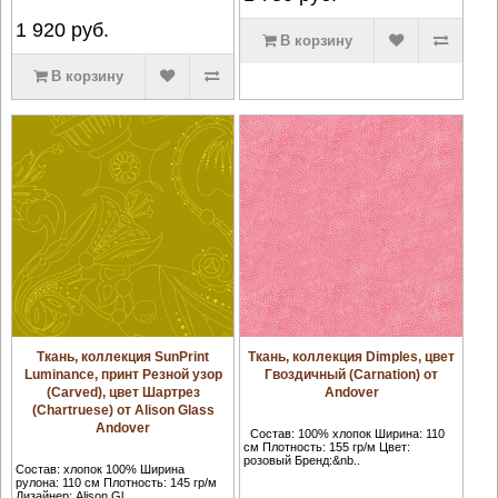
1 920
руб.
В корзину
В корзину
Ткань, коллекция SunPrint
Ткань, коллекция Dimples, цвет
Luminance, принт Резной узор
Гвоздичный (Carnation) от
(Carved), цвет Шартрез
Andover
(Chartruese) от Alison Glass
Andover
Состав: 100% хлопок Ширина: 110
см Плотность: 155 гр/м Цвет:
розовый Бренд:&nb..
Состав: хлопок 100% Ширина
рулона: 110 см Плотность: 145 гр/м
Дизайнер: Alison Gl..