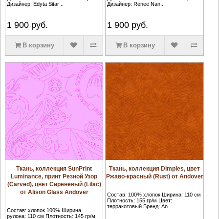
Дизайнер: Edyta Sitar ..
Дизайнер: Renee Nan..
1 900
руб.
1 900
руб.
В корзину
В корзину
Ткань, коллекция SunPrint
Ткань, коллекция Dimples, цвет
Luminance, принт Резной Узор
Ржаво-красный (Rust) от Andover
(Carved), цвет Сиреневый (Lilac)
от Alison Glass Andover
Состав: 100% хлопок Ширина: 110 см
Плотность: 155 гр/м Цвет:
терракотовый Бренд: An..
Состав: хлопок 100% Ширина
рулона: 110 см Плотность: 145 гр/м