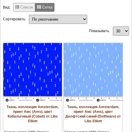
Список
Сетка
Вид:
Сортировать:
Показывать:
Ткань, коллекция Amsterdam,
Ткань, коллекция Amsterdam,
принт Амс (Ams), цвет
принт Амс (Ams), цвет
Кобальтовый (Cobalt) от Libs
Делфтский синий (Delftware) от
Elliott
Libs Elliott
Состав: хлопок 100% Ширина
Состав: хлопок 100% Ширина