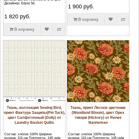
Дизайнер: Edyta Sit..
1 900
руб.
1 820
руб.
В корзину
В корзину
Ткань, коллекция Sewing Bird,
Ткань, принт Лесное цветение
принт Фактура Защипы(Pin Tuck),
(Woodland Bloom), цвет Орех
цвет Салфеточный (Doily) от
гикори (Hickory) от Renee
Laundry Basket Quilts
Nanneman
Состав: хлопок 100% Ширина
Состав: хлопок 100% Ширина
рулона: 110 см Плотность: 145 гр/м
рулона: 110 см Плотность: 145 гр/м