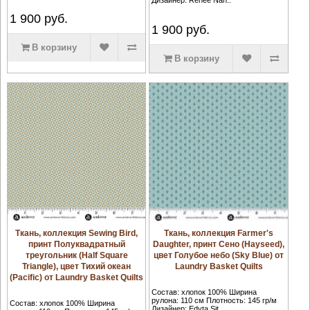
1 900
руб.
1 900
руб.
В корзину
В корзину
Ткань, коллекция Sewing Bird,
Ткань, коллекция Farmer's
принт Полуквадратный
Daughter, принт Сено (Hayseed),
треугольник (Half Square
цвет Голубое небо (Sky Blue) от
Triangle), цвет Тихий океан
Laundry Basket Quilts
(Pacific) от Laundry Basket Quilts
Состав: хлопок 100% Ширина
рулона: 110 см Плотность: 145 гр/м
Состав: хлопок 100% Ширина
Дизайнер: Edyta Sit..