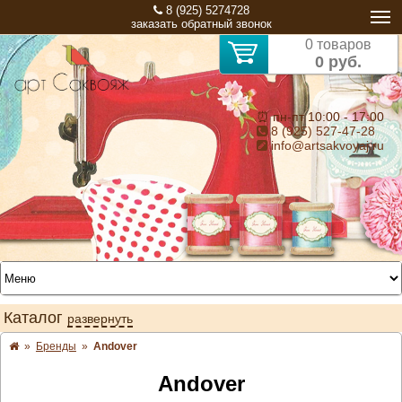
8 (925) 5274728
заказать обратный звонок
0 товаров
0 руб.
⏰ пн-пт 10:00 - 17:00
8 (925) 527-47-28
info@artsakvoyaj.ru
Каталог
развернуть
»
Бренды
»
Andover
Andover