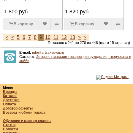
1 800
руб.
1 820
руб.
В корзину
В корзину
|<
<
5
6
7
8
9
10
11
12
13
>
>|
Показано с 241 по 270 из 448 (всего 15 страниц)
E-mail:
info@artsakvoyaj.ru
Саквояж.
Интернет-магазин товаров для рукоделия, творчества и
хобби
Меню
Бренды
Каталог
Доставка
Оплата
Договор оферты
Возврат и обмен товара
Обучение и мастер-классы
Статьи
Новости