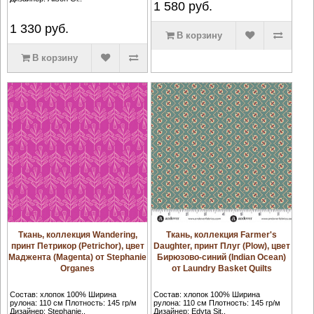
1 580
руб.
1 330
руб.
В корзину
В корзину
Ткань, коллекция Wandering,
Ткань, коллекция Farmer's
принт Петрикор (Petrichor), цвет
Daughter, принт Плуг (Plow), цвет
Маджента (Magenta) от Stephanie
Бирюзово-синий (Indian Ocean)
Organes
от Laundry Basket Quilts
Состав: хлопок 100% Ширина
Состав: хлопок 100% Ширина
рулона: 110 см Плотность: 145 гр/м
рулона: 110 см Плотность: 145 гр/м
Дизайнер: Stephanie..
Дизайнер: Edyta Sit..