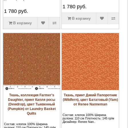
1 780
руб.
1 780
руб.
В корзину
В корзину
Ткань, коллекция Farmer's
Ткань, принт Дикий Папоротник
Daughter, принт Капля росы
(Wildfern), цвет Бататовый (Yam)
(Dewdrop), цвет Тыквенный
от Renee Nanneman
(Pumpkin) от Laundry Basket
Quilts
Состав: хлопок 100% Ширина
рулона: 110 см Плотность: 145 гр/м
Дизайнер: Renee Nan..
Состав: хлопок 100% Ширина
рулона: 110 см Плотность: 145 гр/м