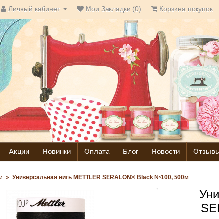
Личный кабинет
Мои Закладки (0)
Корзина покупок
Акции
Новинки
Оплата
Блог
Новости
Отзыв
и
»
Универсальная нить METTLER SERALON® Black №100, 500м
Уни
SE