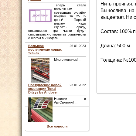
Нить прочная, 
Теперь стало
возможным
Вынослива на 
совершать онлайн-
покупки за 25 %
выцветает. Ни с
цены! Первый
платеж надо
сделать сразу,
Состав: 100% п
оставшиеся три части будут
списываться с карты автоматически
с шагом в 2 недели. ...
Длина: 500 м
Большое
26.01.2023
поступление новых
тканей!
Толщина: №10
Много новинок! ...
Поступление новой
23.01.2022
коллекции Tonal
Ditzys by Andover
Новинки в
АртСаквояж! ...
Все новости