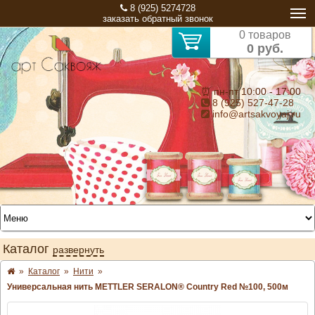
8 (925) 5274728
заказать обратный звонок
0 товаров
0 руб.
⏰ пн-пт 10:00 - 17:00
8 (925) 527-47-28
info@artsakvoyaj.ru
Каталог
развернуть
»
Каталог
»
Нити
»
Универсальная нить METTLER SERALON® Country Red №100, 500м