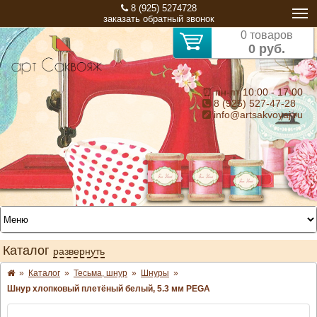
8 (925) 5274728
заказать обратный звонок
0 товаров
0 руб.
⏰ пн-пт 10:00 - 17:00
8 (925) 527-47-28
info@artsakvoyaj.ru
Каталог
развернуть
»
Каталог
»
Тесьма, шнур
»
Шнуры
»
Шнур хлопковый плетёный белый, 5.3 мм PEGA