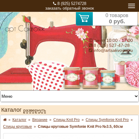
8 (925) 5274728
заказать обратный звонок
0 товаров
0 руб.
⏰ пн-пт 10:00 - 17:00
8 (925) 527-47-28
info@artsakvoyaj.ru
Каталог
развернуть
»
Каталог
»
Вязание
»
Спицы Knit Pro
»
Спицы Symfonie Knit Pro
»
Спицы круговые
»
Спицы круговые Symfonie Knit Pro №3.5, 60см