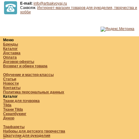
E-mail:
info@artsakvoyaj.ru
Саквояж.
Интернет-магазин товаров для рукоделия, творчества и
хобби
Меню
Бренды
Каталог
Доставка
Оплата
Договор оферты
Возврат и обмен товара
Обучение и мастер-классы
Статьи
Новости
Контакты
Политика персональных данных
Каталог
Ткани для пэчворка
Tilda
Ткани Tilda
Скрапбукинг
Декор
Трафареты
Наборы для детского творчества
Шкатулки для рукоделия