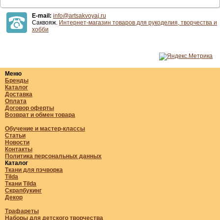
E-mail:
info@artsakvoyaj.ru
Саквояж.
Интернет-магазин товаров для рукоделия, творчества и
хобби
Меню
Бренды
Каталог
Доставка
Оплата
Договор оферты
Возврат и обмен товара
Обучение и мастер-классы
Статьи
Новости
Контакты
Политика персональных данных
Каталог
Ткани для пэчворка
Tilda
Ткани Tilda
Скрапбукинг
Декор
Трафареты
Наборы для детского творчества