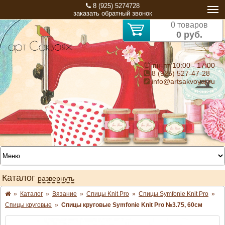
8 (925) 5274728
заказать обратный звонок
0 товаров
0 руб.
⏰ пн-пт 10:00 - 17:00
8 (925) 527-47-28
info@artsakvoyaj.ru
Каталог
развернуть
»
Каталог
»
Вязание
»
Спицы Knit Pro
»
Спицы Symfonie Knit Pro
»
Спицы круговые
»
Спицы круговые Symfonie Knit Pro №3.75, 60см