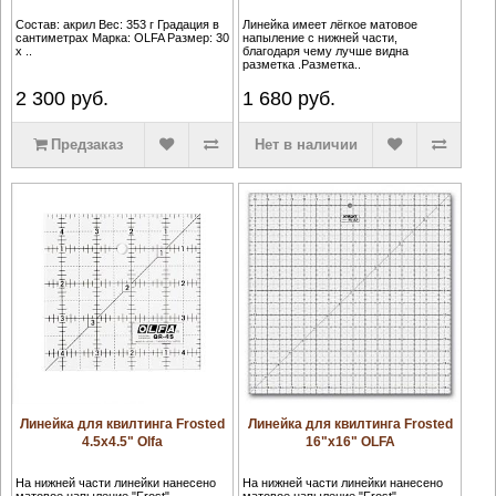
Состав: акрил Вес: 353 г Градация в
Линейка имеет лёгкое матовое
сантиметрах Марка: OLFA Размер: 30
напыление с нижней части,
х ..
благодаря чему лучше видна
разметка .Разметка..
2 300
руб.
1 680
руб.
Предзаказ
Нет в наличии
Линейка для квилтинга Frosted
Линейка для квилтинга Frosted
4.5х4.5" Olfa
16"x16" OLFA
На нижней части линейки нанесено
На нижней части линейки нанесено