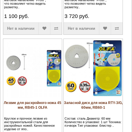
матовое напыление "Frost",
матовое напыление "Frost",
что позволяет четко видеть
что позволяет четко видеть
разметку..
разметку..
1 100
руб.
3 720
руб.
Нет в наличии
Нет в наличии
Лезвие для раскройного ножа 45
Запасной диск для ножа RTY-3/G,
мм, RB45-1 OLFA
60мм, RB60-1
Круглое и прочное лезвие из
Состав: сталь Диаметр: 60 мм
инструментальной стали для
Количество в упаковке: 1 шт Техника:
раскройных ножей. Качественное
пэчворк Тип упаковки: блистер ..
изделие от япо..