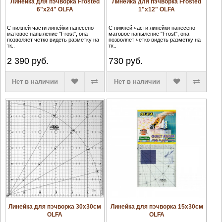
Линейка для пэчворка Frosted
Линейка для пэчворка Frosted
6"х24" OLFA
1"х12" OLFA
С нижней части линейки нанесено
С нижней части линейки нанесено
матовое напыление "Frost", она
матовое напыление "Frost", она
позволяет четко видеть разметку на
позволяет четко видеть разметку на
тк..
тк..
2 390
руб.
730
руб.
Нет в наличии
Нет в наличии
Линейка для пэчворка 30х30см
Линейка для пэчворка 15х30см
OLFA
OLFA