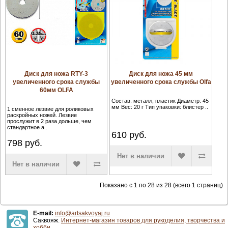
Диск для ножа RTY-3
Диск для ножа 45 мм
увеличенного срока службы
увеличенного срока службы Olfa
60мм OLFA
Состав: металл, пластик Диаметр: 45
мм Вес: 20 г Тип упаковки: блистер ..
1 сменное лезвие для роликовых
раскройных ножей. Лезвие
прослужит в 2 раза дольше, чем
стандартное а..
610
руб.
798
руб.
Нет в наличии
Нет в наличии
Показано с 1 по 28 из 28 (всего 1 страниц)
E-mail:
info@artsakvoyaj.ru
Саквояж.
Интернет-магазин товаров для рукоделия, творчества и
хобби