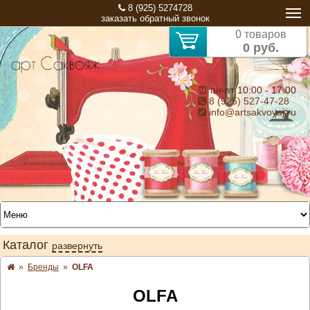
8 (925) 5274728
заказать обратный звонок
0 товаров
0 руб.
⏰ пн-пт 10:00 - 17:00
8 (925) 527-47-28
info@artsakvoyaj.ru
Каталог
развернуть
»
Бренды
»
OLFA
OLFA