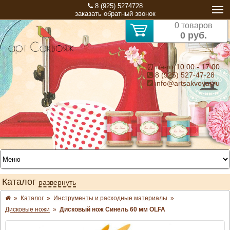
8 (925) 5274728
заказать обратный звонок
0 товаров
0 руб.
⏰ пн-пт 10:00 - 17:00
8 (925) 527-47-28
info@artsakvoyaj.ru
Каталог
развернуть
»
Каталог
»
Инструменты и расходные материалы
»
Дисковые ножи
»
Дисковый нож Синель 60 мм OLFA