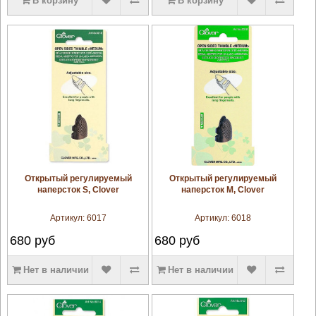
В корзину
В корзину
увеличить
увеличить
Открытый регулируемый
Открытый регулируемый
наперсток S, Clover
наперсток M, Clover
Артикул:
6017
Артикул:
6018
680
руб
680
руб
Нет в наличии
Нет в наличии