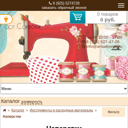
8 (925) 5274728
заказать обратный звонок
0 товаров
0 руб.
⏰ пн-пт 10:00 - 17:00
8 (925) 527-47-28
info@artsakvoyaj.ru
Каталог
развернуть
»
Каталог
»
Инструменты и расходные материалы
»
Фильтр
Наперстки