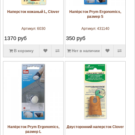
увеличить
увеличить
Наперсток кожаный L, Clover
Напёрсток Prym Ergonomics,
размер S
Артикул:
6030
Артикул:
431140
1370
руб
350
руб
В корзину
Нет в наличии
увеличить
увеличить
Напёрсток Prym Ergonomics,
Двусторонний наперсток Clover
размер L