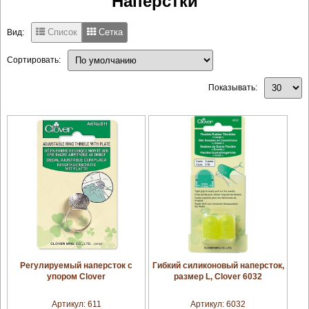
Наперстки
Список
Сетка
Вид:
Сортировать:
Показывать:
увеличить
увеличить
Регулируемый наперсток с
Гибкий силиконовый наперсток,
упором Clover
размер L, Clover 6032
Артикул:
611
Артикул:
6032