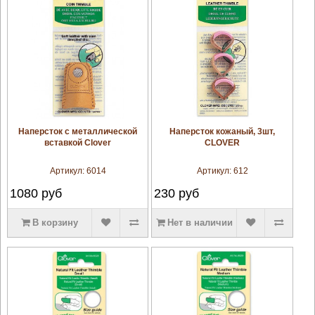
увеличить
увеличить
Наперсток с металлической
Наперсток кожаный, 3шт,
вставкой Clover
CLOVER
Артикул:
6014
Артикул:
612
1080
руб
230
руб
В корзину
Нет в наличии