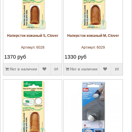
увеличить
увеличить
Наперсток кожаный S, Clover
Наперсток кожаный M, Clover
Артикул:
6028
Артикул:
6029
1370
руб
1330
руб
Нет в наличии
Нет в наличии