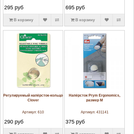
295
руб
695
руб
В корзину
В корзину
увеличить
увеличить
Регулируемый напёрсток-кольцо
Напёрсток Prym Ergonomics,
Clover
размер M
Артикул:
610
Артикул:
431141
290
руб
375
руб