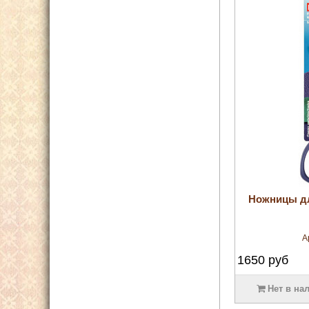
Ножницы дл
А
1650
руб
Нет в на