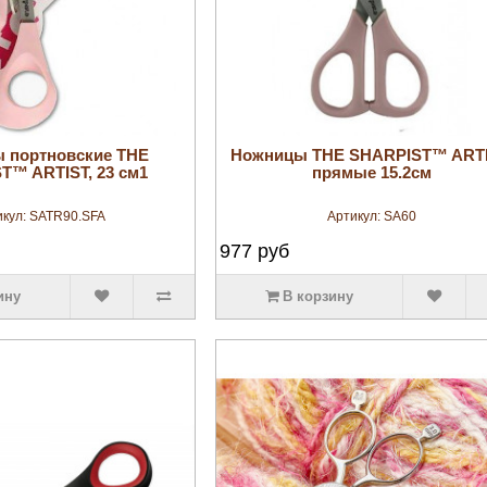
увеличить
увеличить
 портновские THE
Ножницы THE SHARPIST™ ARTI
T™ ARTIST, 23 см1
прямые 15.2см
икул:
SATR90.SFA
Артикул:
SA60
977
руб
ину
В корзину