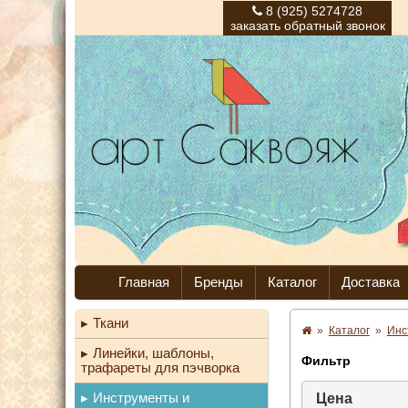
8 (925) 5274728
заказать обратный звонок
Главная
Бренды
Каталог
Доставка
Ткани
»
Каталог
»
Инс
Линейки, шаблоны,
Фильтр
трафареты для пэчворка
Инструменты и
Цена