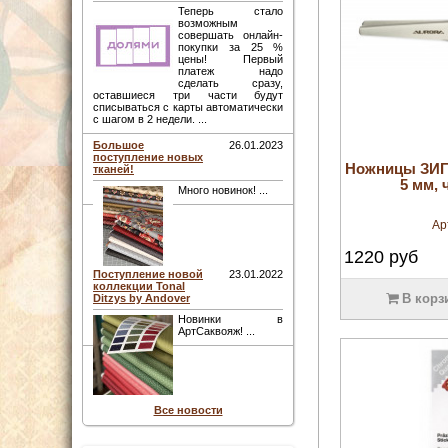
Теперь стало
возможным
совершать онлайн-
покупки за 25 %
цены! Первый
платеж надо
сделать сразу,
оставшиеся три части будут
списываться с карты автоматически
с шагом в 2 недели. ...
Большое
26.01.2023
поступление новых
Ножницы ЗИГ-
тканей!
5 мм,
Много новинок! ...
Ар
1220
руб
Поступление новой
23.01.2022
коллекции Tonal
В корз
Ditzys by Andover
Новинки в
АртСаквояж! ...
Все новости