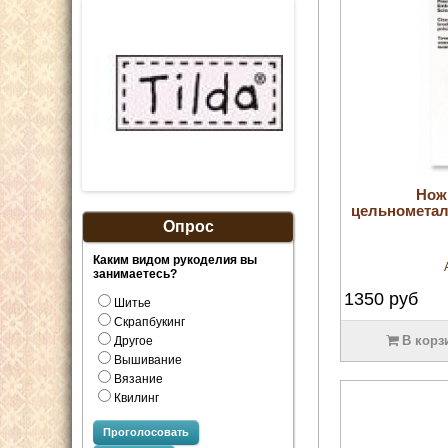
Нож
цельнометалл
Опрос
Каким видом рукоделия вы
занимаетесь?
1350
руб
Шитье
Скрапбукинг
В корз
Другое
Вышивание
Вязание
Квилинг
Проголосовать