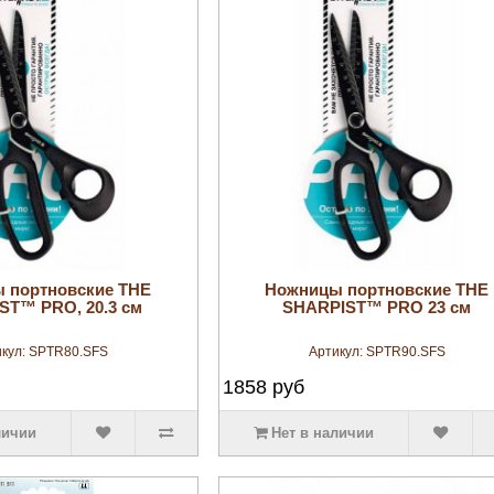
увеличить
увеличить
 портновские THE
Ножницы портновские THE
ST™ PRO, 20.3 см
SHARPIST™ PRO 23 см
кул:
SPTR80.SFS
Артикул:
SPTR90.SFS
1858
руб
личии
Нет в наличии