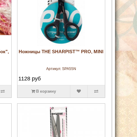
увеличить
ок",
Ножницы THE SHARPIST™ PRO, MINI
Артикул:
SPA55N
1128
руб
В корзину