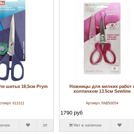
увеличить
увеличить
я шитья 16,5см Prym
Ножницы для мелких работ 
колпачком 13.5см Sewline
ртикул:
611511
Артикул:
FAB50054
1790
руб
личии
Нет в наличии