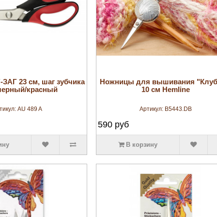
увеличить
увеличить
ЗАГ 23 см, шаг зубчика
Ножницы для вышивания "Клуб
 черный/красный
10 см Hemline
тикул:
AU 489 A
Артикул:
B5443.DB
590
руб
ину
В корзину