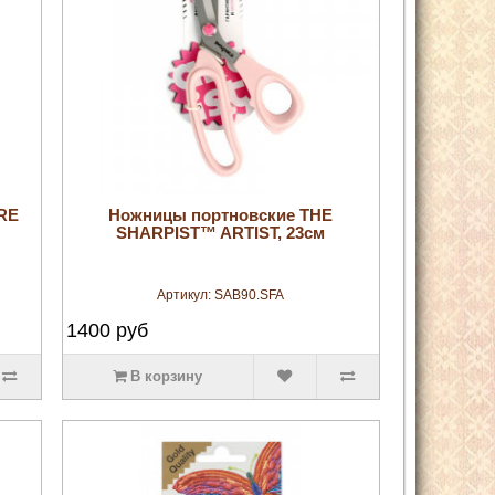
увеличить
RE
Ножницы портновские THE
SHARPIST™ ARTIST, 23см
Артикул:
SAB90.SFA
1400
руб
В корзину