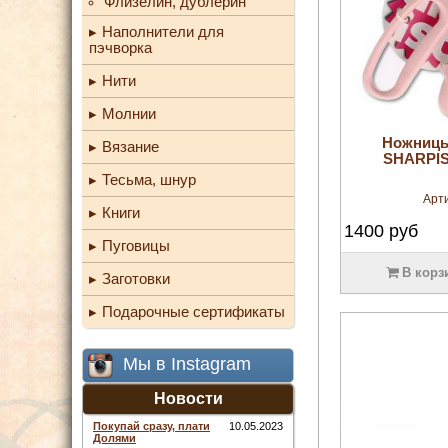
Флизелин, дублерин
Наполнители для
пэчворка
Нити
Молнии
Ножницы
Вязание
SHARPIS
Тесьма, шнур
Арт
Книги
1400
руб
Пуговицы
В корз
Заготовки
Подарочные сертификаты
Мы в Instagram
Новости
Покупай сразу, плати
10.05.2023
Долями