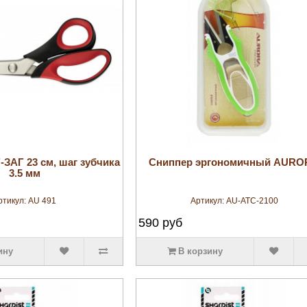
увеличить
увеличить
ЗАГ 23 см, шаг зубчика
Сниппер эргономичный AURO
3.5 мм
ртикул:
AU 491
Артикул:
AU-ATC-2100
590
руб
ину
В корзину