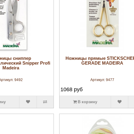
увеличить
увеличить
ницы сниппер
Ножницы прямые STICKSCHE
ический Snipper Profi
GERADE MADEIRA
Madeira
Артикул:
9492
Артикул:
9477
1068
руб
ину
В корзину