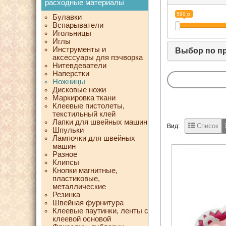
расходные материалы
590 р.
Булавки
Вспарыватели
Игольницы
Иглы
Инструменты и
Выбор по п
аксессуары для пэчворка
Нитевдеватели
Наперстки
Ножницы
Дисковые ножи
Маркировка ткани
Клеевые пистолеты,
текстильный клей
Лапки для швейных машин
Список
Вид:
Шпульки
Лампочки для швейных
машин
Разное
Клипсы
Кнопки магнитные,
пластиковые,
металлические
Резинка
Швейная фурнитура
Клеевые паутинки, ленты с
клеевой основой