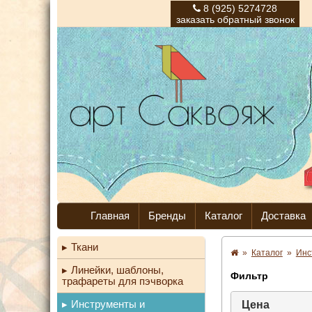
8 (925) 5274728
заказать обратный звонок
Главная
Бренды
Каталог
Доставка
Ткани
»
Каталог
»
Инс
Линейки, шаблоны,
Фильтр
трафареты для пэчворка
Инструменты и
Цена