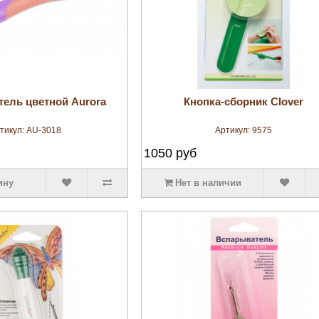
увеличить
увеличить
ель цветной Aurora
Кнопка-сборник Clover
тикул:
AU-3018
Артикул:
9575
1050
руб
ину
Нет в наличии