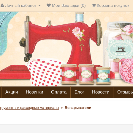
Личный кабинет
Мои Закладки (0)
Корзина покупок
Акции
Новинки
Оплата
Блог
Новости
Отзыв
трументы и расходные материалы
»
Вспарыватели