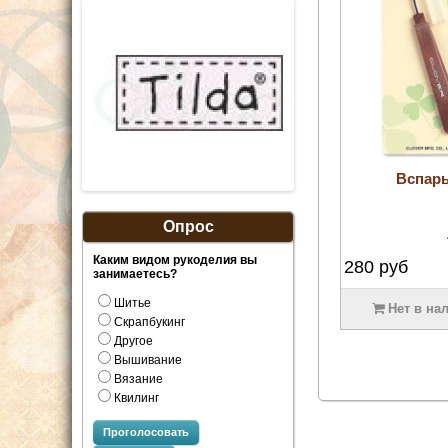
Вспар
Опрос
Каким видом рукоделия вы
280
руб
занимаетесь?
Шитье
Нет в на
Скрапбукинг
Другое
Вышивание
Вязание
Квилинг
Проголосовать