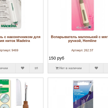
увеличить
увеличить
ь с наконечником для
Вспарыватель маленький с мяг
ия ниток Madeira
ручкой, Hemline
Артикул:
9469
Артикул:
262.ST
150
руб
личии
Нет в наличии