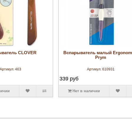
увеличить
увеличить
ыватель CLOVER
Вспарыватель малый Ergonom
Prym
Артикул:
463
Артикул:
610931
339
руб
личии
Нет в наличии