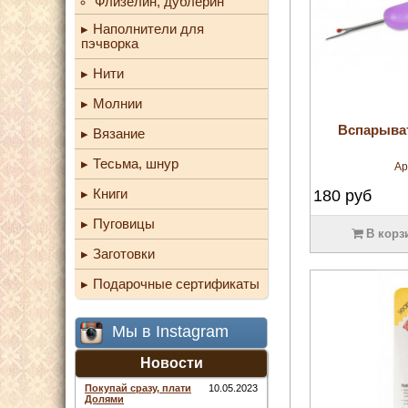
Флизелин, дублерин
Наполнители для
пэчворка
Нити
Молнии
Вспарыват
Вязание
Тесьма, шнур
Ар
Книги
180
руб
Пуговицы
В корз
Заготовки
Подарочные сертификаты
Мы в Instagram
Новости
Покупай сразу, плати
10.05.2023
Долями