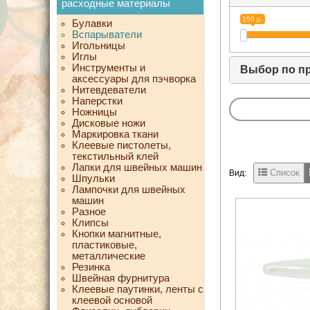
расходные материалы
150 р.
Булавки
Вспарыватели
Игольницы
Иглы
Инструменты и
Выбор по п
аксессуары для пэчворка
Нитевдеватели
Наперстки
Ножницы
Дисковые ножи
Маркировка ткани
Клеевые пистолеты,
текстильный клей
Лапки для швейных машин
Список
Вид:
Шпульки
Лампочки для швейных
машин
Разное
Клипсы
Кнопки магнитные,
пластиковые,
металлические
Резинка
Швейная фурнитура
Клеевые паутинки, ленты с
клеевой основой