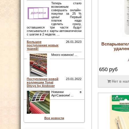
Теперь стало
возможным
совершать онлайн-
покупки за 25 %
цены! Первый
платеж надо
сделать сразу,
оставшиеся три части будут
списываться с карты автоматически
с шагом в 2 недели. ...
Большое
26.01.2023
Вспарывател
поступление новых
удален
тканей!
Много новинок! ...
650
руб
Поступление новой
23.01.2022
Нет в на
коллекции Tonal
Ditzys by Andover
Новинки в
АртСаквояж! ...
Все новости