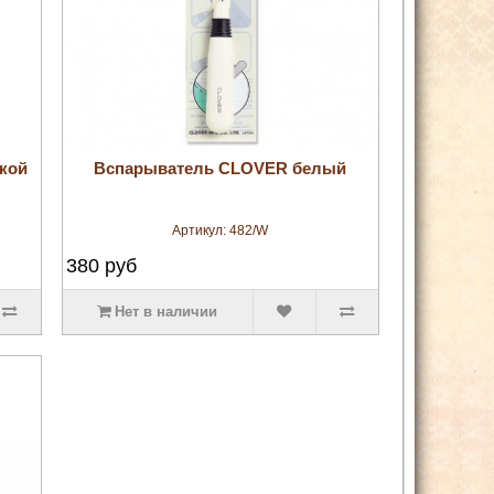
увеличить
кой
Вспарыватель CLOVER белый
Артикул:
482/W
380
руб
Нет в наличии