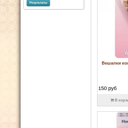
Результаты
Вешалки ко
150
руб
В корз