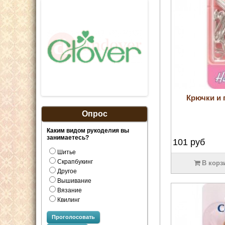
Крючки и 
Опрос
Каким видом рукоделия вы
занимаетесь?
101
руб
Шитье
Скрапбукинг
В корз
Другое
Вышивание
Вязание
Квилинг
Проголосовать