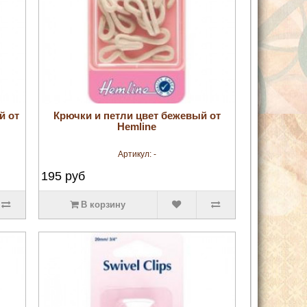
увеличить
й от
Крючки и петли цвет бежевый от
Hemline
Артикул:
-
195
руб
В корзину