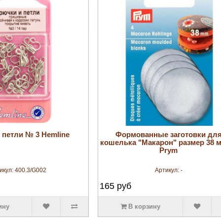
увеличить
увеличить
 петли № 3 Hemline
Формованные заготовки дл
кошелька "Макарон" размер 38 м
Prym
икул:
400.3/G002
Артикул:
-
165
руб
ину
В корзину