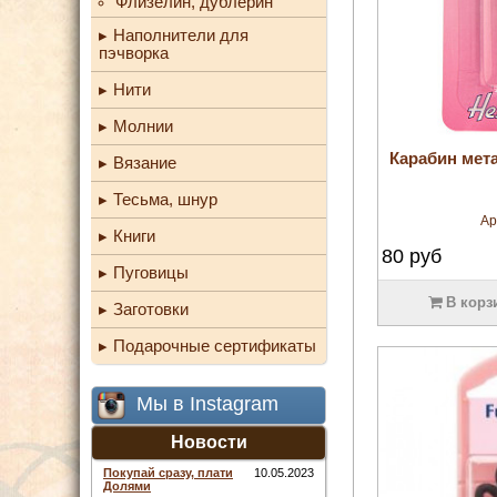
Флизелин, дублерин
Наполнители для
пэчворка
Нити
Молнии
Карабин мета
Вязание
Тесьма, шнур
Ар
Книги
80
руб
Пуговицы
В корз
Заготовки
Подарочные сертификаты
Мы в Instagram
Новости
Покупай сразу, плати
10.05.2023
Долями