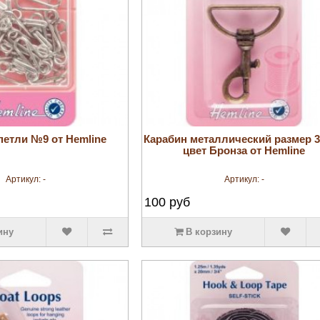
увеличить
увеличить
петли №9 от Hemline
Карабин металлический размер 
цвет Бронза от Hemline
Артикул:
-
Артикул:
-
100
руб
ину
В корзину