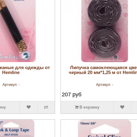
увеличить
увеличить
жаные для одежды от
Липучка самоклеющаяся цве
Hemline
черный 20 мм*1,25 м от Hemli
Артикул:
-
Артикул:
-
207
руб
ину
В корзину