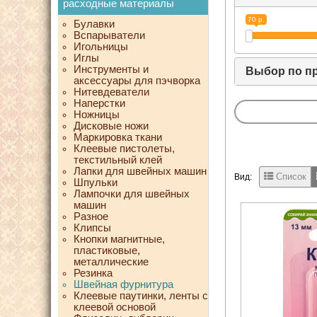
расходные материалы
70 р.
Булавки
Вспарыватели
Игольницы
Иглы
Инструменты и
Выбор по п
аксессуары для пэчворка
Нитевдеватели
Наперстки
Ножницы
Дисковые ножи
Маркировка ткани
Клеевые пистолеты,
текстильный клей
Лапки для швейных машин
Список
Вид:
Шпульки
Лампочки для швейных
машин
Разное
Клипсы
Кнопки магнитные,
пластиковые,
металлические
Резинка
Швейная фурнитура
Клеевые паутинки, ленты с
клеевой основой