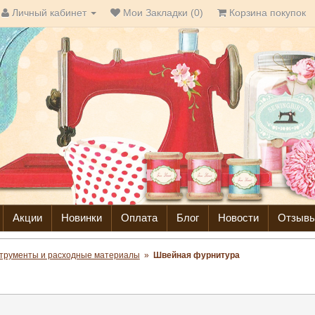
Личный кабинет
Мои Закладки (0)
Корзина покупок
Акции
Новинки
Оплата
Блог
Новости
Отзыв
трументы и расходные материалы
»
Швейная фурнитура