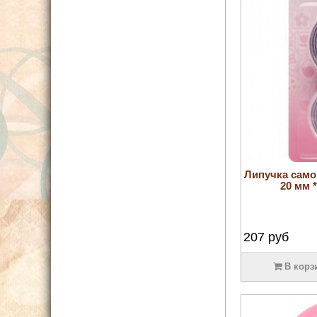
Липучка сам
20 мм *
207
руб
В корз