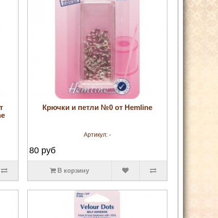
увеличить
т
Крючки и петли №0 от Hemline
ne
Артикул:
-
80
руб
В корзину