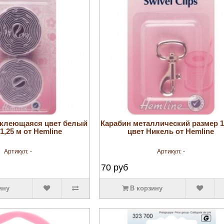
увеличить
увеличить
оклеющаяся цвет белый
Карабин металлический размер 
1,25 м от Hemline
цвет Никель от Hemline
Артикул:
-
Артикул:
-
70
руб
ину
В корзину