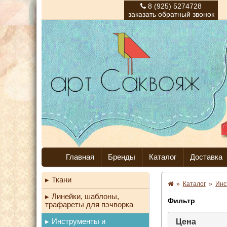
8 (925) 5274728
заказать обратный звонок
Главная
Бренды
Каталог
Доставка
Ткани
»
Каталог
»
Инс
Линейки, шаблоны,
Фильтр
трафареты для пэчворка
Инструменты и
Цена