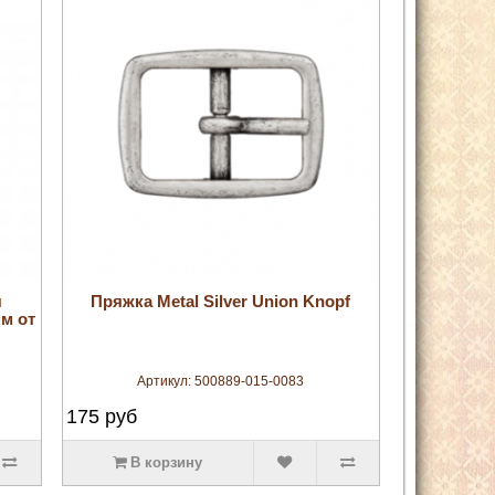
увеличить
я
Пряжка Metal Silver Union Knopf
м от
Артикул:
500889-015-0083
175
руб
В корзину