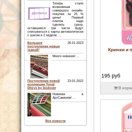
Теперь стало
возможным
совершать онлайн-
покупки за 25 %
цены! Первый
платеж надо
сделать сразу,
оставшиеся три части будут
списываться с карты автоматически
с шагом в 2 недели. ...
Большое
26.01.2023
поступление новых
Крючки и п
тканей!
Много новинок! ...
195
руб
Поступление новой
23.01.2022
коллекции Tonal
В корз
Ditzys by Andover
Новинки в
АртСаквояж! ...
Все новости