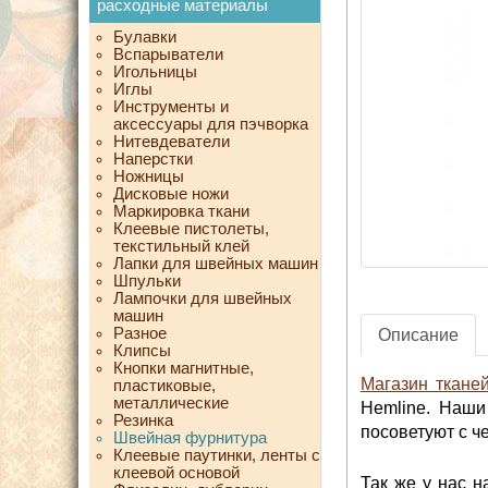
расходные материалы
Булавки
Вспарыватели
Игольницы
Иглы
Инструменты и
аксессуары для пэчворка
Нитевдеватели
Наперстки
Ножницы
Дисковые ножи
Маркировка ткани
Клеевые пистолеты,
текстильный клей
Лапки для швейных машин
Шпульки
Лампочки для швейных
машин
Разное
Описание
Клипсы
Кнопки магнитные,
Магазин ткане
пластиковые,
металлические
Hemline. Наши
Резинка
посоветуют с ч
Швейная фурнитура
Клеевые паутинки, ленты с
клеевой основой
Так же у нас 