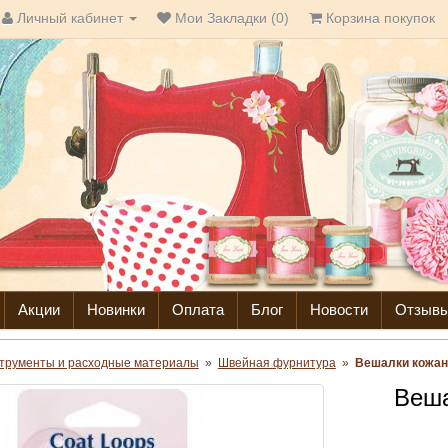
Личный кабинет
Мои Закладки (0)
Корзина покупок
Акции
Новинки
Оплата
Блог
Новости
Отзыв
трументы и расходные материалы
»
Швейная фурнитура
»
Вешалки кожан
Веша