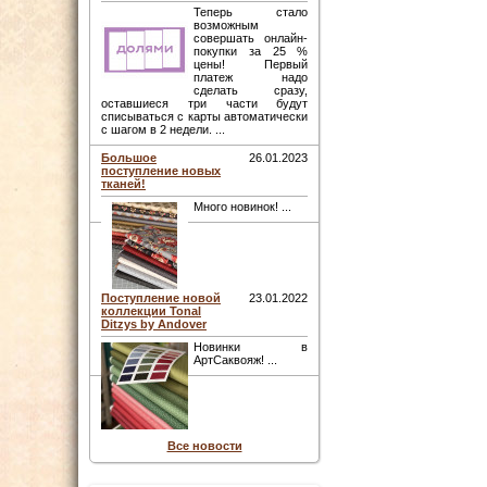
Теперь стало
возможным
совершать онлайн-
покупки за 25 %
цены! Первый
платеж надо
сделать сразу,
оставшиеся три части будут
списываться с карты автоматически
с шагом в 2 недели. ...
Большое
26.01.2023
поступление новых
тканей!
Много новинок! ...
Поступление новой
23.01.2022
коллекции Tonal
Ditzys by Andover
Новинки в
АртСаквояж! ...
Все новости