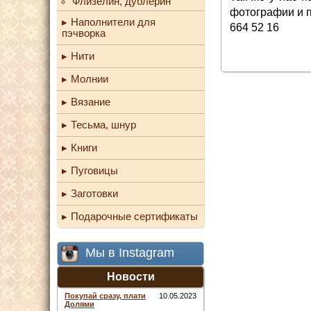
Флизелин, дублерин
фотографии и п
Наполнители для
664 52 16
пэчворка
Нити
Молнии
Вязание
Тесьма, шнур
Книги
Пуговицы
Заготовки
Подарочные сертификаты
Мы в Instagram
Новости
Покупай сразу, плати
10.05.2023
Долями