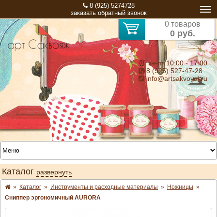
8 (925) 5274728
заказать обратный звонок
0 товаров
0 руб.
⏰ пн-пт 10:00 - 17:00
8 (925) 527-47-28
info@artsakvoyaj.ru
Каталог
развернуть
»
Каталог
»
Инструменты и расходные материалы
»
Ножницы
»
Сниппер эргономичный AURORA