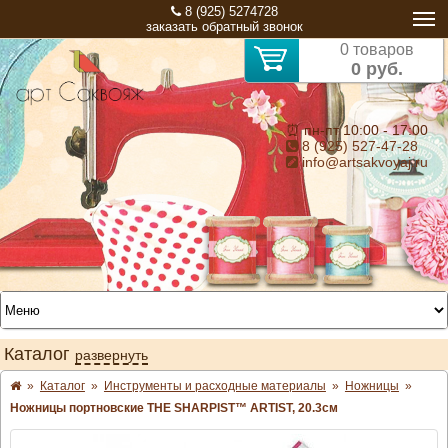
8 (925) 5274728
заказать обратный звонок
0 товаров
0 руб.
⏰ пн-пт 10:00 - 17:00
8 (925) 527-47-28
info@artsakvoyaj.ru
Каталог
развернуть
»
Каталог
»
Инструменты и расходные материалы
»
Ножницы
»
Ножницы портновские THE SHARPIST™ ARTIST, 20.3см