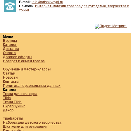
E-mail:
info@artsakvoyaj.ru
Саквояж.
Интернет-магазин товаров для рукоделия, творчества и
хобби
Меню
Бренды
Каталог
Доставка
Оплата
Договор оферты
Возврат и обмен товара
Обучение и мастер-классы
Статьи
Новости
Контакты
Политика персональных данных
Каталог
Ткани для пэчворка
Tilda
Ткани Tilda
Скрапбукинг
Декор
Трафареты
Наборы для детского творчества
Шкатулки для рукоделия
Карта сайта