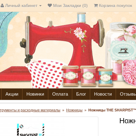
Личный кабинет
Мои Закладки (0)
Корзина покупок
Акции
Новинки
Оплата
Блог
Новости
Отзыв
трументы и расходные материалы
»
Ножницы
»
Ножницы THE SHARPIST™ 
Нож