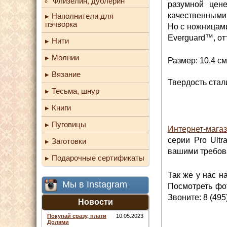
Флизелин, дублерин
разумной цене
качественными 
Наполнители для
пэчворка
Но с ножницами
Everguard™, о
Нити
Молнии
Размер: 10,4 см
Вязание
Твердость стал
Тесьма, шнур
Книги
Пуговицы
Интернет-магаз
серии Pro Ultr
Заготовки
вашими требова
Подарочные сертификаты
Так же у нас н
Мы в Instagram
Посмотреть фот
Звоните: 8 (495
Новости
Покупай сразу, плати
10.05.2023
Долями