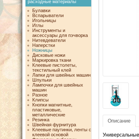
расходные материалы
Булавки
Вспарыватели
Игольницы
Иглы
Инструменты и
аксессуары для пэчворка
Нитевдеватели
Наперстки
Ножницы
Дисковые ножи
Маркировка ткани
Клеевые пистолеты,
текстильный клей
Лапки для швейных машин
Шпульки
Лампочки для швейных
машин
Разное
Клипсы
Кнопки магнитные,
пластиковые,
металлические
Резинка
Описание
Швейная фурнитура
Клеевые паутинки, ленты с
клеевой основой
Универсальные 