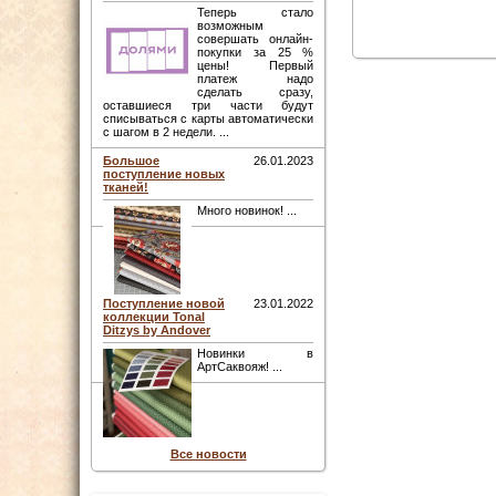
Теперь стало
возможным
совершать онлайн-
покупки за 25 %
цены! Первый
платеж надо
сделать сразу,
оставшиеся три части будут
списываться с карты автоматически
с шагом в 2 недели. ...
Большое
26.01.2023
поступление новых
тканей!
Много новинок! ...
Поступление новой
23.01.2022
коллекции Tonal
Ditzys by Andover
Новинки в
АртСаквояж! ...
Все новости