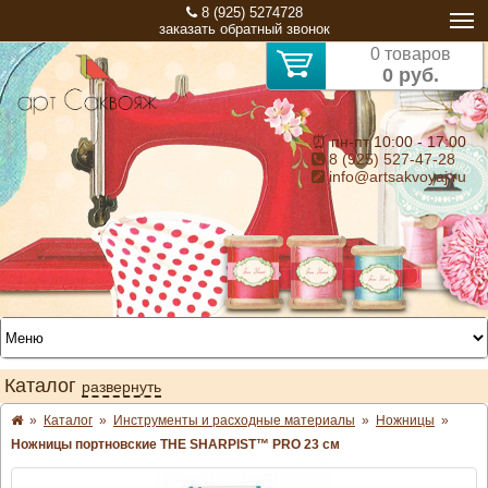
8 (925) 5274728
заказать обратный звонок
0 товаров
0 руб.
⏰ пн-пт 10:00 - 17:00
8 (925) 527-47-28
info@artsakvoyaj.ru
Каталог
развернуть
»
Каталог
»
Инструменты и расходные материалы
»
Ножницы
»
Ножницы портновские THE SHARPIST™ PRO 23 см