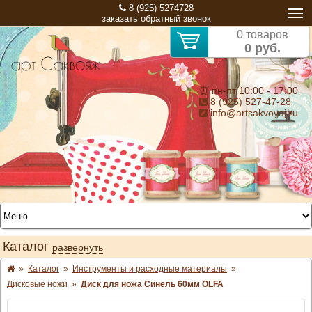
8 (925) 5274728
заказать обратный звонок
0 товаров
0 руб.
⏰ пн-пт 10:00 - 17:00
8 (925) 527-47-28
info@artsakvoyaj.ru
Каталог
развернуть
»
Каталог
»
Инструменты и расходные материалы
»
Дисковые ножи
»
Диск для ножа Синель 60мм OLFA