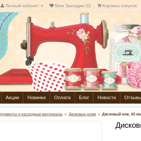
Личный кабинет
Мои Закладки (0)
Корзина покупок
Акции
Новинки
Оплата
Блог
Новости
Отзыв
трументы и расходные материалы
»
Дисковые ножи
»
Дисковый нож, 45 м
Дисков