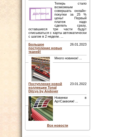
Теперь стало
возможным
совершать онлайн-
покупки за 25 %
цены! Первый
платеж надо
сделать сразу,
оставшиеся три части будут
списываться с карты автоматически
с шагом в 2 недели. ...
Большое
26.01.2023
поступление новых
тканей!
Много новинок! ...
Поступление новой
23.01.2022
коллекции Tonal
Ditzys by Andover
Новинки в
АртСаквояж! ...
Все новости