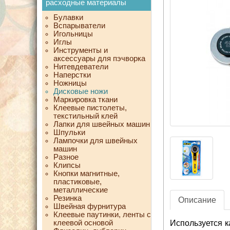
расходные материалы
Булавки
Вспарыватели
Игольницы
Иглы
Инструменты и
аксессуары для пэчворка
Нитевдеватели
Наперстки
Ножницы
Дисковые ножи
Маркировка ткани
Клеевые пистолеты,
текстильный клей
Лапки для швейных машин
Шпульки
Лампочки для швейных
машин
Разное
Клипсы
Кнопки магнитные,
пластиковые,
металлические
Резинка
Описание
Швейная фурнитура
Клеевые паутинки, ленты с
клеевой основой
Используется к