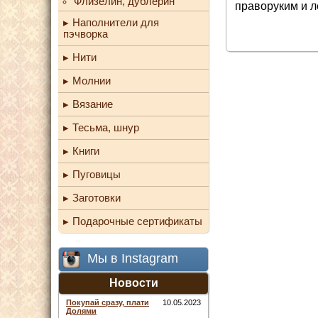
Флизелин, дублерин
праворуким и л
Наполнители для
пэчворка
Нити
Молнии
Вязание
Тесьма, шнур
Книги
Пуговицы
Заготовки
Подарочные сертификаты
Мы в Instagram
Новости
Покупай сразу, плати
10.05.2023
Долями