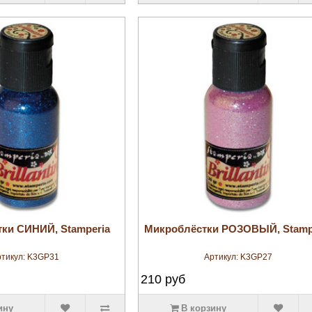
увеличить
увеличить
ки СИНИЙ, Stamperia
Микроблёстки РОЗОВЫЙ, Stamp
тикул:
K3GP31
Артикул:
K3GP27
210
руб
ину
В корзину