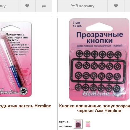
ину
В корзину
увеличить
увеличить
однятия петель Hemline
Кнопки пришивные полупрозра
черные 7мм Hemline
другие
варианты