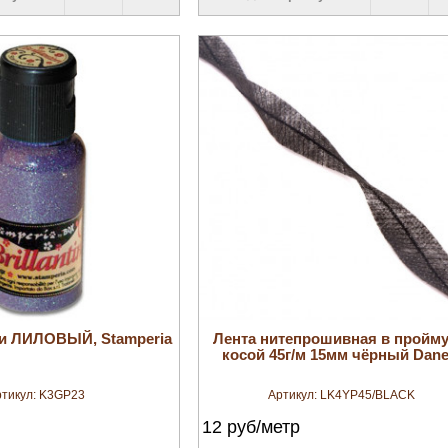
увеличить
увеличить
и ЛИЛОВЫЙ, Stamperia
Лента нитепрошивная в пройму
косой 45г/м 15мм чёрный Danel
тикул:
K3GP23
Артикул:
LK4YP45/BLACK
12
руб/метр