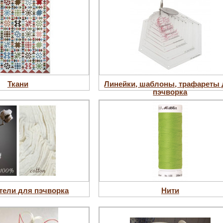
Ткани
Линейки, шаблоны, трафареты
пэчворка
тели для пэчворка
Нити