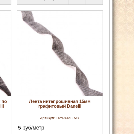
увеличить
 по
Лента нитепрошивная 15мм
li
графитовый Danelli
Артикул:
L4YP44/GRAY
5
руб/метр