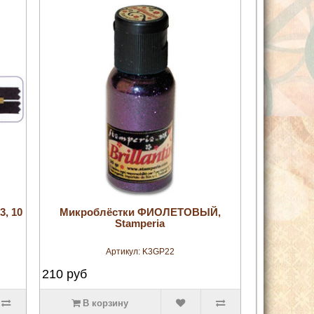
увеличить
, 10
Микроблёстки ФИОЛЕТОВЫЙ,
Stamperia
Артикул:
K3GP22
210
руб
В корзину