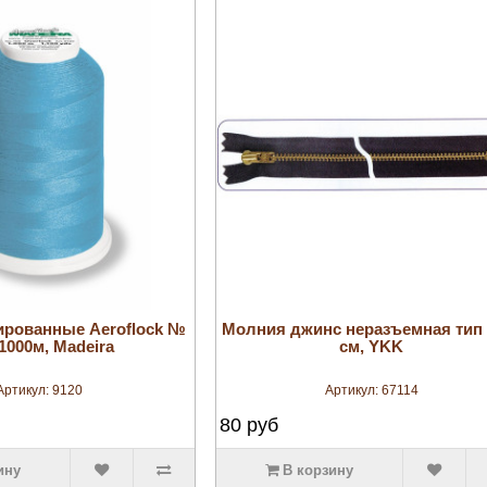
увеличить
увеличить
ированные Aeroflock №
Молния джинс неразъемная тип 3
 1000м, Madeira
см, YKK
Артикул:
9120
Артикул:
67114
80
руб
ину
В корзину