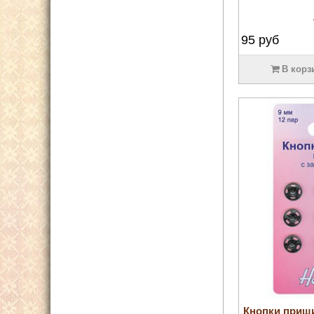
95
руб
В корз
Кнопки приш