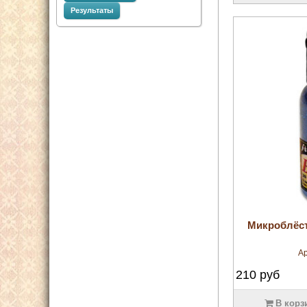
Результаты
Микроблёст
Ар
210
руб
В корз