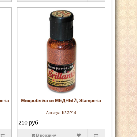
увеличить
eria
Микроблёстки МЕДНЫЙ, Stamperia
Артикул:
K3GP14
210
руб
В корзину