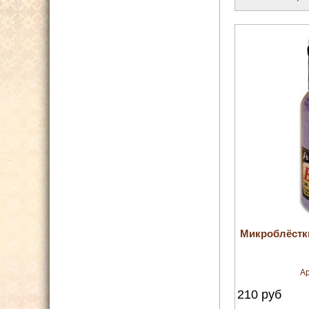
Микроблёстк
Ар
210
руб