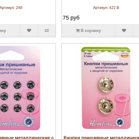
Артикул:
248
Артикул:
422.B
75
руб
ину
В корзину
увеличить
увеличить
ивные металлические с
Кнопки пришивные металлическ