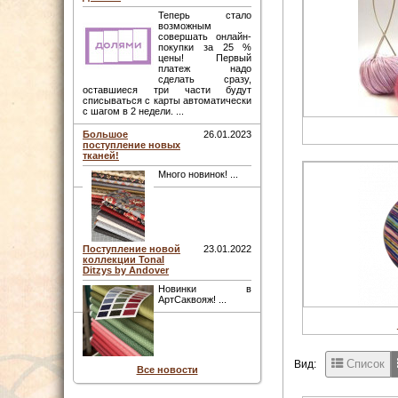
Теперь стало
возможным
совершать онлайн-
покупки за 25 %
цены! Первый
платеж надо
сделать сразу,
оставшиеся три части будут
списываться с карты автоматически
с шагом в 2 недели. ...
Большое
26.01.2023
поступление новых
тканей!
Много новинок! ...
Поступление новой
23.01.2022
коллекции Tonal
Ditzys by Andover
Новинки в
АртСаквояж! ...
Список
Вид:
Все новости