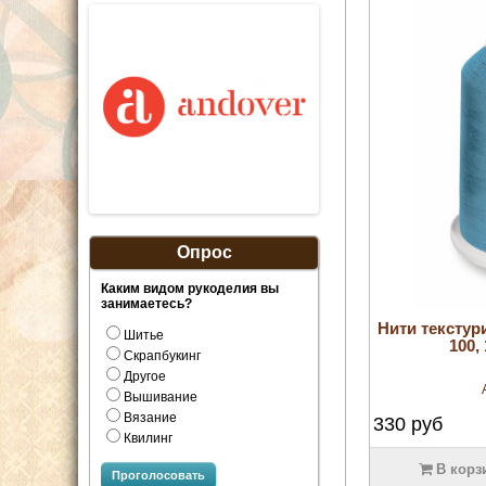
Опрос
Каким видом рукоделия вы
занимаетесь?
Нити текстур
Шитье
100,
Скрапбукинг
Другое
Вышивание
Вязание
330
руб
Квилинг
В корз
Проголосовать